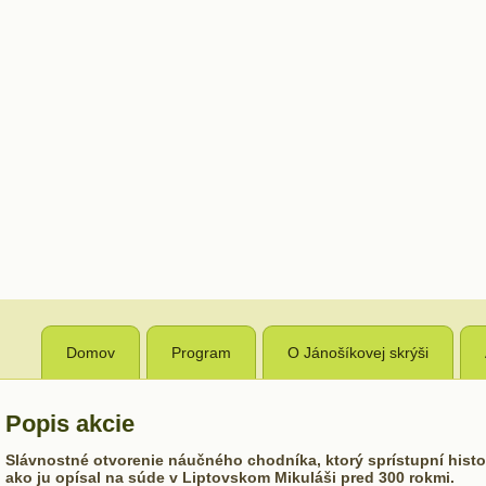
Domov
Program
O Jánošíkovej skrýši
Popis akcie
Slávnostné otvorenie náučného chodníka, ktorý sprístupní histor
ako ju opísal na súde v Liptovskom Mikuláši pred 300 rokmi.