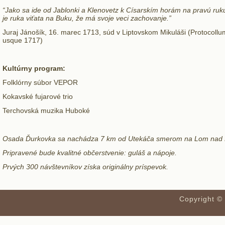
“Jako sa ide od Jablonki a Klenovetz k Císarskím horám na pravú ruku id
je ruka viťata na Buku, že má svoje veci zachovanje.”
Juraj Jánošík, 16. marec 1713, súd v Liptovskom Mikuláši (Protocollu
usque 1717)
Kultúrny program:
Folklórny súbor VEPOR
Kokavské fujarové trio
Terchovská muzika Huboké
Osada Ďurkovka sa nachádza 7 km od Utekáča smerom na Lom nad 
Pripravené bude kvalitné občerstvenie: guláš a nápoje.
Prvých 300 návštevníkov získa originálny príspevok.
Copyright ©