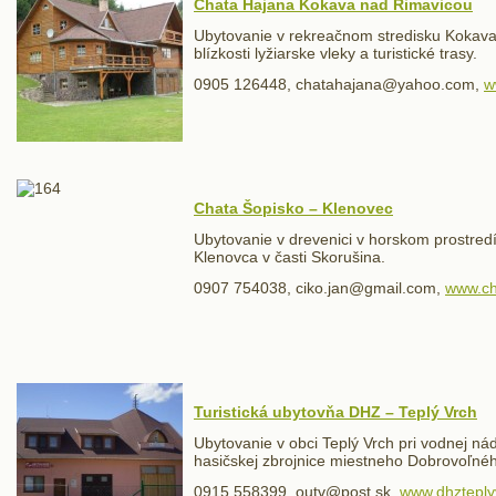
Chata Hajana Kokava nad Rimavicou
Ubytovanie v rekreačnom stredisku Kokava
blízkosti lyžiarske vleky a turistické trasy.
0905 126448, chatahajana@yahoo.com,
w
Chata Šopisko – Klenovec
Ubytovanie v drevenici v horskom prostre
Klenovca v časti Skorušina.
0907 754038, ciko.jan@gmail.com,
www.ch
Turistická ubytovňa DHZ – Teplý Vrch
Ubytovanie v obci Teplý Vrch pri vodnej ná
hasičskej zbrojnice miestneho Dobrovoľné
0915 558399, outv@post.sk,
www.dhzteply