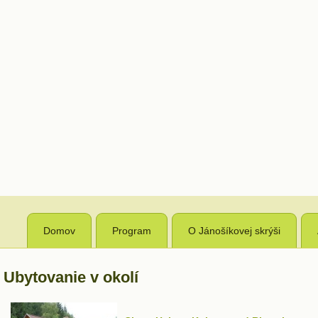
Domov
Program
O Jánošíkovej skrýši
Ubytovanie v okolí