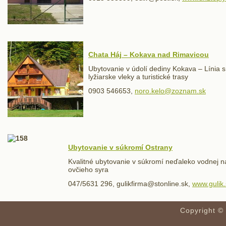
Chata Háj – Kokava nad Rimavicou
Ubytovanie v údolí dediny Kokava – Línia s
lyžiarske vleky a turistické trasy
0903 546653,
noro.kelo@zoznam.sk
Ubytovanie v súkromí Ostrany
Kvalitné ubytovanie v súkromí neďaleko vodnej n
ovčieho syra
047/5631 296, gulikfirma@stonline.sk,
www.gulik.
Copyright ©