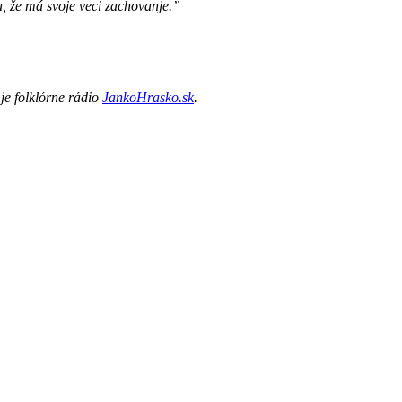
u, že má svoje veci zachovanje.”
 je folklórne rádio
JankoHrasko.sk
.