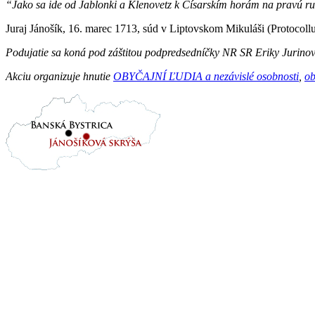
“Jako sa ide od Jablonki a Klenovetz k Císarskím horám na pravú ruku 
Juraj Jánošík, 16. marec 1713, súd v Liptovskom Mikuláši (Protocoll
Podujatie sa koná pod záštitou podpredsedníčky NR SR Eriky Jurinov
Akciu organizuje hnutie
OBYČAJNÍ ĽUDIA a nezávislé osobnosti
,
o