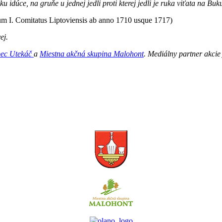
idúce, na gruňe u jednej jedli proti kterej jedli je ruka viťata na Buk
um I. Comitatus Liptoviensis ab anno 1710 usque 1717)
ej.
bec Utekáč
a
Miestna akčná skupina Malohont
. Mediálny partner akcie