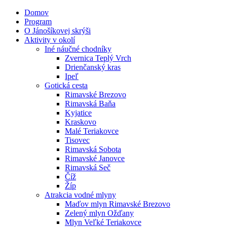
Domov
Program
O Jánošíkovej skrýši
Aktivity v okolí
Iné náučné chodníky
Zvernica Teplý Vrch
Drienčanský kras
Ipeľ
Gotická cesta
Rimavské Brezovo
Rimavská Baňa
Kyjatice
Kraskovo
Malé Teriakovce
Tisovec
Rimavská Sobota
Rimavské Janovce
Rimavská Seč
Číž
Žíp
Atrakcia vodné mlyny
Maďov mlyn Rimavské Brezovo
Zelený mlyn Ožďany
Mlyn Veľké Teriakovce