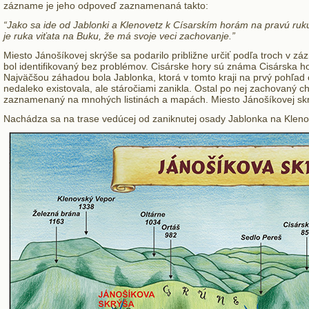
zázname je jeho odpoveď zaznamenaná takto:
“Jako sa ide od Jablonki a Klenovetz k Císarskím horám na pravú ruku id
je ruka viťata na Buku, že má svoje veci zachovanje.”
Miesto Jánošíkovej skrýše sa podarilo približne určiť podľa troch v
bol identifikovaný bez problémov. Cisárske hory sú známa Cisárska 
Najväčšou záhadou bola Jablonka, ktorá v tomto kraji na prvý pohľad
nedaleko existovala, ale stáročiami zanikla. Ostal po nej zachovaný c
zaznamenaný na mnohých listinách a mapách. Miesto Jánošíkovej sk
Nachádza sa na trase vedúcej od zaniknutej osady Jablonka na Kleno