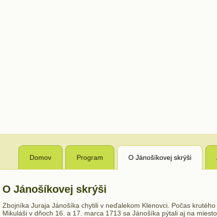
Domov
Program
O Jánošíkovej skrýši
O Jánošíkovej skrýši
Zbojníka Juraja Jánošíka chytili v neďalekom Klenovci. Počas krutéh
Mikuláši v dňoch 16. a 17. marca 1713 sa Jánošíka pýtali aj na mie